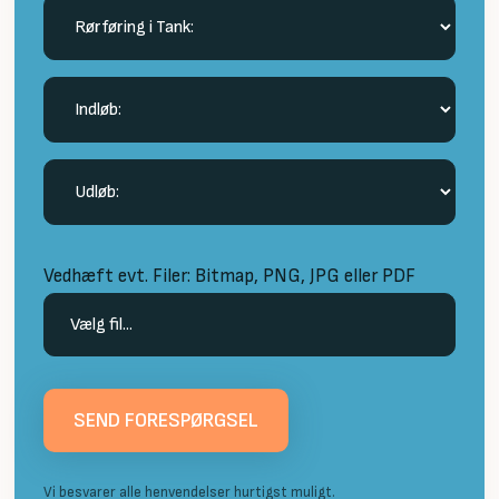
Vedhæft evt. Filer: Bitmap, PNG, JPG eller PDF
Vi besvarer alle henvendelser hurtigst muligt.