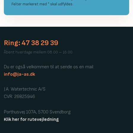
Felter markeret med * skal udfyldes.​
Ring: 47 38 29 39
​Åbent hverdage mellem 08.00 – 16.00.
Du er også velkommen til at sende os en mail:
info@ja-as.dk
J.A. Watertechnic A/S
CVR: 26825946
Porthusvej 107A, 5700 Svendborg
Klik her for rutevejledning