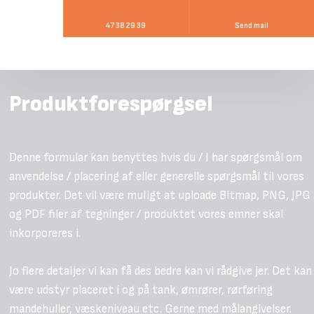
47 38 29 39
Send mail
Produktforespørgsel​
​Denne formular kan benyttes hvis du / I har spørgsmål om
anvendelse / placering af eller generelle spørgsmål til vores
produkter. Det vil være muligt at uploade Bitmap, PNG, JPG
og PDF filer af tegninger / produktet vores emner skal
inkorporeres i.
Jo flere detaljer vi kan få des bedre kan vi rådgive jer. Det kan
være udstyr placeret i og på tank, ømrører, rørføring
mandehuller, væskeniveau etc. Gerne med målangivelser.